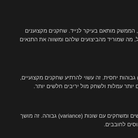
 הממשק מותאם בעיקר לנייד. שחקנים מקצוענים
 מה שמוריד מהביצועים שלהם ומשווה את התנאים
לק מהמועדונים באפליקציות גובים עמלות (rake) גבוהות יחסית. זה עשוי להרתיע שחקנים מקצועיים,
יותר עמלות ולשחק מול יריבים חלשים יותר.
אפליקציות פוקר מציגות באופן קבוע פורמטים חדשים ומשחקים עם שונות (variance) גבוהה. זה מושך
וסים לחובבים.