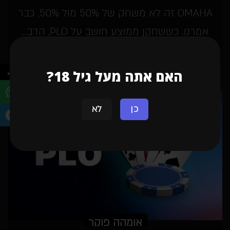
OMAHA זה לא משחק של 50% מול 50%, כבר
אמרנו. כששחקן ממוצע חושב על PLO, הדב...
←
האם אתה מעל גיל 18?
כן
לא
אומהה פוקר