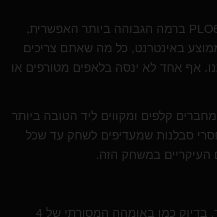
כמובן, אם אתם משחקים PLO6 Double Board ברמה הגבוהה ביותר האפשרית,
מוצע באינטרנט, כל מה שאתם צריכים
ו. אף אחד לא ינסה בלאפים מטורפים או
חברים קלפים ומקווים ליד הטובה ביותר
חסרי סבלנות שמעדיפים לשחק עד שכל
 העיקריים במשחק הזה.
אל תמעיטו בערכן של ריצות ליד חזקה יותר. בדיוק כמו באומהה המסורתי של 4